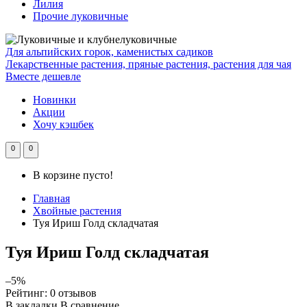
Лилия
Прочие луковичные
Для альпийских горок, каменистых садиков
Лекарственные растения, пряные растения, растения для чая
Вместе дешевле
Новинки
Акции
Хочу кэшбек
0
0
В корзине пусто!
Главная
Хвойные растения
Туя Ириш Голд складчатая
Туя Ириш Голд складчатая
–5%
Рейтинг:
0 отзывов
В закладки
В сравнение