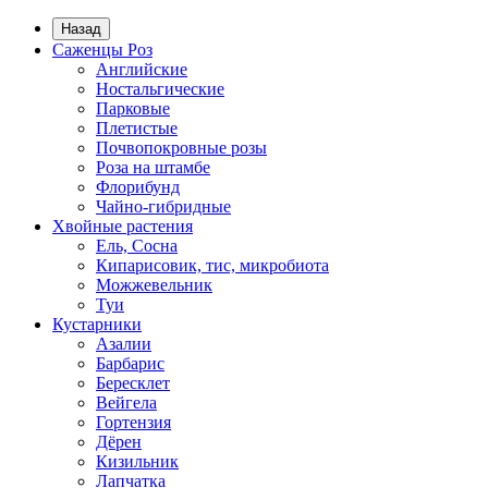
Назад
Саженцы Роз
Английские
Ностальгические
Парковые
Плетистые
Почвопокровные розы
Роза на штамбе
Флорибунд
Чайно-гибридные
Хвойные растения
Ель, Сосна
Кипарисовик, тис, микробиота
Можжевельник
Туи
Кустарники
Азалии
Барбарис
Бересклет
Вейгела
Гортензия
Дёрен
Кизильник
Лапчатка