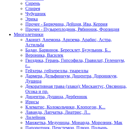
Сирень
Спирея
Чубушник
Эрика
Прочее - Бирючина, Дейция, Ива, Керрия
Прочее - Пузыреплодник, Рябинник, Форзиция
Многолетники
Аконит, Анемона, Аризема, Арабис, Астра,
Астильба
Бадан, Барвинок, Бересклет, Бузульник, Б...
Вероника, Василек
Гвоздика, Герань, Гипсофила, Гравилат, Гелениум,
г...
Гейхеры, гейхереллы, тиареллы
Дармера, Дельфиниум, Дицентра, Дороникум,
Душица
Декоративная трава (злаки): Мискантус, Овсяница,
Осока и пр.
Дицентра, Душица, Дербенник
Ирисы
Клематис, Колокольчики, Клопогон, К...
Лаванда, Лапчатка, Лиатрис, Л...
Лилейник
Манжетка, Медуницы, Монарда, Морозник, Мак
Папоротник, Пенстемон, Плющ, Полынь,