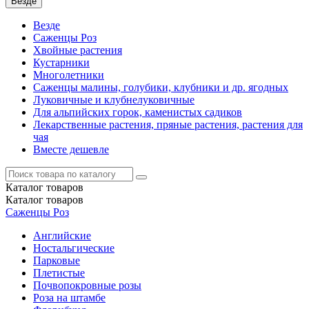
Везде
Везде
Саженцы Роз
Хвойные растения
Кустарники
Многолетники
Саженцы малины, голубики, клубники и др. ягодных
Луковичные и клубнелуковичные
Для альпийских горок, каменистых садиков
Лекарственные растения, пряные растения, растения для
чая
Вместе дешевле
Каталог
товаров
Каталог
товаров
Саженцы Роз
Английские
Ностальгические
Парковые
Плетистые
Почвопокровные розы
Роза на штамбе