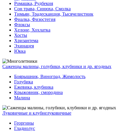
Ромашка, Рудбекия
Сон трава, Синюха, Смолка
Тимьян, Традесканция, Тысячелистник
Фиалка, Физостегия
Флоксы
Хелоне, Хохлатка
Хосты
Хризантема
Эхинацея
Юкка
Саженцы малины, голубики, клубники и др. ягодных
Боярышник, Виноград, Жимолость
Голубика
Ежевика, клубника
Крыжовник, смородина
Малина
Луковичные и клубнелуковичные
Георгины
Гладиолус