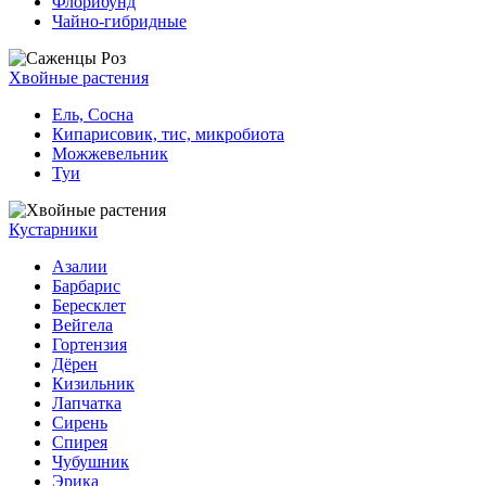
Флорибунд
Чайно-гибридные
Хвойные растения
Ель, Сосна
Кипарисовик, тис, микробиота
Можжевельник
Туи
Кустарники
Азалии
Барбарис
Бересклет
Вейгела
Гортензия
Дёрен
Кизильник
Лапчатка
Сирень
Спирея
Чубушник
Эрика