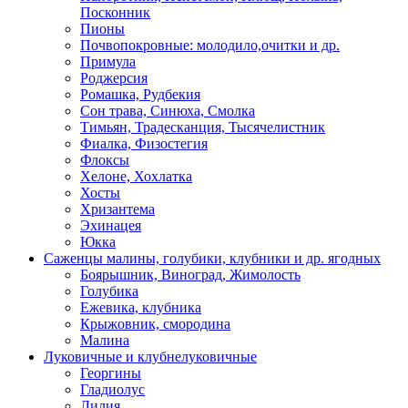
Посконник
Пионы
Почвопокровные: молодило,очитки и др.
Примула
Роджерсия
Ромашка, Рудбекия
Сон трава, Синюха, Смолка
Тимьян, Традесканция, Тысячелистник
Фиалка, Физостегия
Флоксы
Хелоне, Хохлатка
Хосты
Хризантема
Эхинацея
Юкка
Саженцы малины, голубики, клубники и др. ягодных
Боярышник, Виноград, Жимолость
Голубика
Ежевика, клубника
Крыжовник, смородина
Малина
Луковичные и клубнелуковичные
Георгины
Гладиолус
Лилия