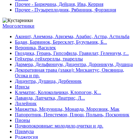
Прочее - Бирючина, Дейция, Ива, Керрия
Прочее - Пузыреплодник, Рябинник, Форзиция
Многолетники
Аконит, Анемона, Аризема, Арабис, Астра, Астильба
Бадан, Барвинок, Бересклет, Бузульник, Б...
Вероника, Василек
Гвоздика, Герань, Гипсофила, Гравилат, Гелениум, г...
Гейхеры, гейхереллы, тиареллы
Дармера, Дельфиниум, Дицентра, Дороникум, Душица
Декоративная трава (злаки): Мискантус, Овсяница,
Осока и пр.
Дицентра, Душица, Дербенник
Ирисы
Клематис, Колокольчики, Клопогон, К...
Лаванда, Лапчатка, Лиатрис, Л...
Лилейник
Манжетка, Медуницы, Монарда, Морозник, Мак
Папоротник, Пенстемон, Плющ, Полынь, Посконник
Пионы
Почвопокровные: молодило,очитки и др.
Примула
Роджерсия