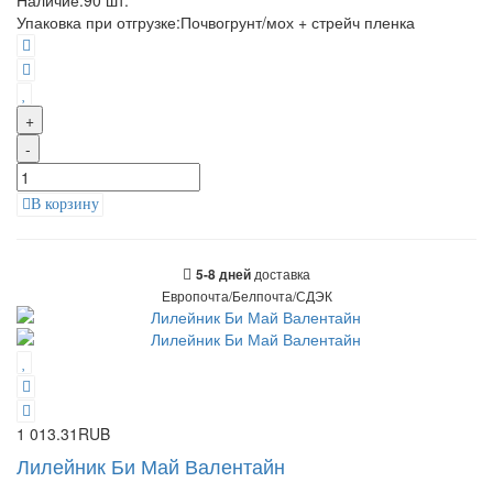
Упаковка при отгрузке
:
Почвогрунт/мох + стрейч пленка
+
-
В корзину
доставка
5-8 дней
Европочта/Белпочта/СДЭК
1 013.31RUB
Лилейник Би Май Валентайн