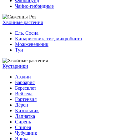
Флорибунд
Чайно-гибридные
Хвойные растения
Ель, Сосна
Кипарисовик, тис, микробиота
Можжевельник
Туи
Кустарники
Азалии
Барбарис
Бересклет
Вейгела
Гортензия
Дёрен
Кизильник
Лапчатка
Сирень
Спирея
Чубушник
Эрика