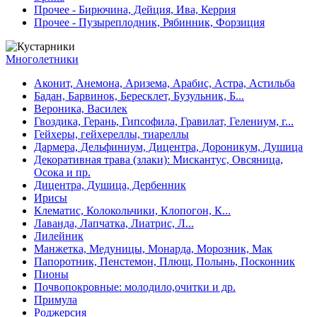
Прочее - Бирючина, Дейция, Ива, Керрия
Прочее - Пузыреплодник, Рябинник, Форзиция
Многолетники
Аконит, Анемона, Аризема, Арабис, Астра, Астильба
Бадан, Барвинок, Бересклет, Бузульник, Б...
Вероника, Василек
Гвоздика, Герань, Гипсофила, Гравилат, Гелениум, г...
Гейхеры, гейхереллы, тиареллы
Дармера, Дельфиниум, Дицентра, Дороникум, Душица
Декоративная трава (злаки): Мискантус, Овсяница,
Осока и пр.
Дицентра, Душица, Дербенник
Ирисы
Клематис, Колокольчики, Клопогон, К...
Лаванда, Лапчатка, Лиатрис, Л...
Лилейник
Манжетка, Медуницы, Монарда, Морозник, Мак
Папоротник, Пенстемон, Плющ, Полынь, Посконник
Пионы
Почвопокровные: молодило,очитки и др.
Примула
Роджерсия