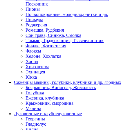
Посконник
Пионы
Почвопокровные: молодило,очитки и др.
Примула
Роджерсия
Ромашка, Рудбекия
Сон трава, Синюха, Смолка
Тимьян, Традесканция, Тысячелистник
Фиалка, Физостегия
Флоксы
Хелоне, Хохлатка
Хосты
Хризантема
Эхинацея
Юкка
Саженцы малины, голубики, клубники и др. ягодных
Боярышник, Виноград, Жимолость
Голубика
Ежевика, клубника
Крыжовник, смородина
Малина
Луковичные и клубнелуковичные
Георгины
Гладиолус
Лилия