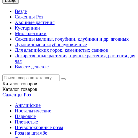
Везде
Везде
Саженцы Роз
Хвойные растения
Кустарники
Многолетники
Саженцы малины, голубики, клубники и др. ягодных
Луковичные и клубнелуковичные
Для альпийских горок, каменистых садиков
Лекарственные растения, пряные растения, растения для
чая
Вместе дешевле
Каталог
товаров
Каталог
товаров
Саженцы Роз
Английские
Ностальгические
Парковые
Плетистые
Почвопокровные розы
Роза на штамбе