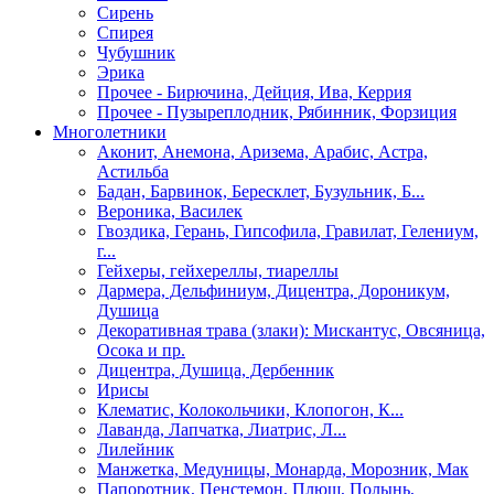
Сирень
Спирея
Чубушник
Эрика
Прочее - Бирючина, Дейция, Ива, Керрия
Прочее - Пузыреплодник, Рябинник, Форзиция
Многолетники
Аконит, Анемона, Аризема, Арабис, Астра,
Астильба
Бадан, Барвинок, Бересклет, Бузульник, Б...
Вероника, Василек
Гвоздика, Герань, Гипсофила, Гравилат, Гелениум,
г...
Гейхеры, гейхереллы, тиареллы
Дармера, Дельфиниум, Дицентра, Дороникум,
Душица
Декоративная трава (злаки): Мискантус, Овсяница,
Осока и пр.
Дицентра, Душица, Дербенник
Ирисы
Клематис, Колокольчики, Клопогон, К...
Лаванда, Лапчатка, Лиатрис, Л...
Лилейник
Манжетка, Медуницы, Монарда, Морозник, Мак
Папоротник, Пенстемон, Плющ, Полынь,