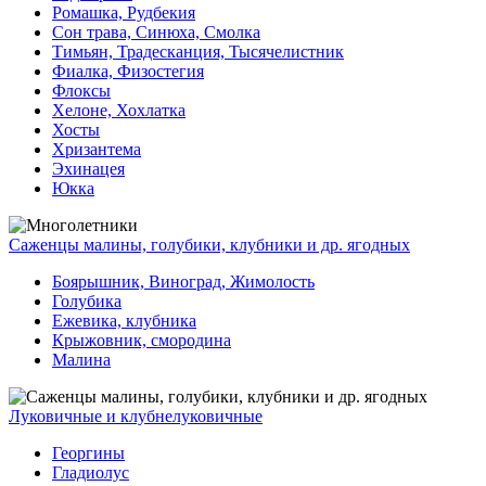
Ромашка, Рудбекия
Сон трава, Синюха, Смолка
Тимьян, Традесканция, Тысячелистник
Фиалка, Физостегия
Флоксы
Хелоне, Хохлатка
Хосты
Хризантема
Эхинацея
Юкка
Саженцы малины, голубики, клубники и др. ягодных
Боярышник, Виноград, Жимолость
Голубика
Ежевика, клубника
Крыжовник, смородина
Малина
Луковичные и клубнелуковичные
Георгины
Гладиолус