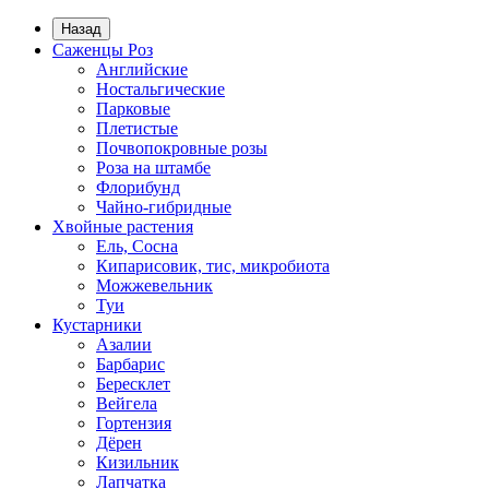
Назад
Саженцы Роз
Английские
Ностальгические
Парковые
Плетистые
Почвопокровные розы
Роза на штамбе
Флорибунд
Чайно-гибридные
Хвойные растения
Ель, Сосна
Кипарисовик, тис, микробиота
Можжевельник
Туи
Кустарники
Азалии
Барбарис
Бересклет
Вейгела
Гортензия
Дёрен
Кизильник
Лапчатка