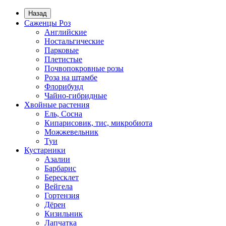
Назад
Саженцы Роз
Английские
Ностальгические
Парковые
Плетистые
Почвопокровные розы
Роза на штамбе
Флорибунд
Чайно-гибридные
Хвойные растения
Ель, Сосна
Кипарисовик, тис, микробиота
Можжевельник
Туи
Кустарники
Азалии
Барбарис
Бересклет
Вейгела
Гортензия
Дёрен
Кизильник
Лапчатка