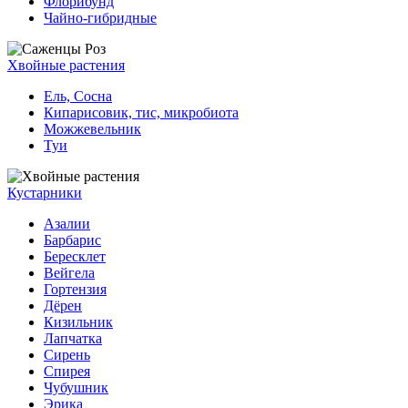
Флорибунд
Чайно-гибридные
Хвойные растения
Ель, Сосна
Кипарисовик, тис, микробиота
Можжевельник
Туи
Кустарники
Азалии
Барбарис
Бересклет
Вейгела
Гортензия
Дёрен
Кизильник
Лапчатка
Сирень
Спирея
Чубушник
Эрика