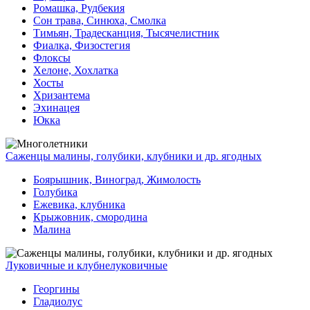
Ромашка, Рудбекия
Сон трава, Синюха, Смолка
Тимьян, Традесканция, Тысячелистник
Фиалка, Физостегия
Флоксы
Хелоне, Хохлатка
Хосты
Хризантема
Эхинацея
Юкка
Саженцы малины, голубики, клубники и др. ягодных
Боярышник, Виноград, Жимолость
Голубика
Ежевика, клубника
Крыжовник, смородина
Малина
Луковичные и клубнелуковичные
Георгины
Гладиолус