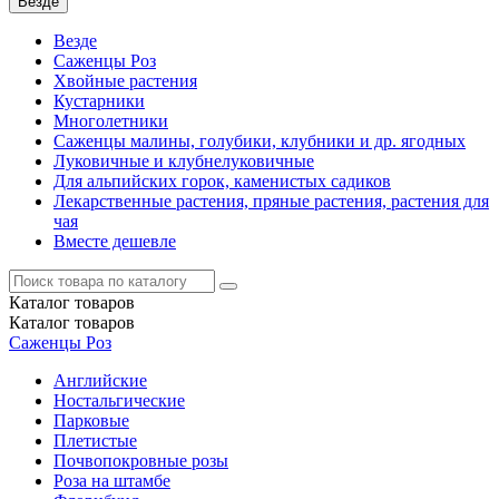
Везде
Везде
Саженцы Роз
Хвойные растения
Кустарники
Многолетники
Саженцы малины, голубики, клубники и др. ягодных
Луковичные и клубнелуковичные
Для альпийских горок, каменистых садиков
Лекарственные растения, пряные растения, растения для
чая
Вместе дешевле
Каталог
товаров
Каталог
товаров
Саженцы Роз
Английские
Ностальгические
Парковые
Плетистые
Почвопокровные розы
Роза на штамбе