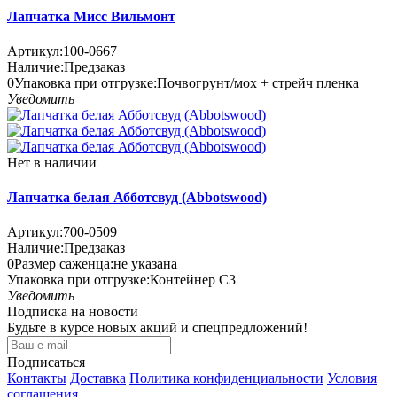
Лапчатка Мисс Вильмонт
Артикул:
100-0667
Наличие:
Предзаказ
0
Упаковка при отгрузке
:
Почвогрунт/мох + стрейч пленка
Уведомить
Нет в наличии
Лапчатка белая Абботсвуд (Abbotswood)
Артикул:
700-0509
Наличие:
Предзаказ
0
Размер саженца
:
не указана
Упаковка при отгрузке
:
Контейнер С3
Уведомить
Подписка на новости
Будьте в курсе новых акций и спецпредложений!
Подписаться
Контакты
Доставка
Политика конфиденциальности
Условия
соглашения