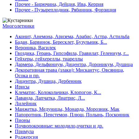
Прочее - Бирючина, Дейция, Ива, Керрия
Прочее - Пузыреплодник, Рябинник, Форзиция
Многолетники
Аконит, Анемона, Аризема, Арабис, Астра, Астильба
Бадан, Барвинок, Бересклет, Бузульник, Б...
Вероника, Василек
Гвоздика, Герань, Гипсофила, Гравилат, Гелениум, г...
Гейхеры, гейхереллы, тиареллы
Дармера, Дельфиниум, Дицентра, Дороникум, Душица
Декоративная трава (злаки): Мискантус, Овсяница,
Осока и пр.
Дицентра, Душица, Дербенник
Ирисы
Клематис, Колокольчики, Клопогон, К...
Лаванда, Лапчатка, Лиатрис, Л...
Лилейник
Манжетка, Медуницы, Монарда, Морозник, Мак
Папоротник, Пенстемон, Плющ, Полынь, Посконник
Пионы
Почвопокровные: молодило,очитки и др.
Примула
Роджерсия