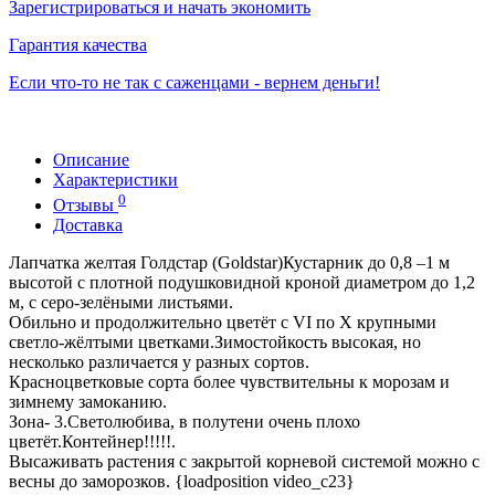
Зарегистрироваться и начать экономить
Гарантия качества
Если что-то не так с саженцами - вернем деньги!
Описание
Характеристики
0
Отзывы
Доставка
Лапчатка желтая Голдстар (Goldstar)Кустарник до 0,8 –1 м
высотой с плотной подушковидной кроной диаметром до 1,2
м, с серо-зелёными листьями.
Обильно и продолжительно цветёт с VІ по Х крупными
светло-жёлтыми цветками.Зимостойкость высокая, но
несколько различается у разных сортов.
Красноцветковые сорта более чувствительны к морозам и
зимнему замоканию.
Зона- 3.Светолюбива, в полутени очень плохо
цветёт.Контейнер!!!!!.
Высаживать растения с закрытой корневой системой можно с
весны до заморозков. {loadposition video_c23}