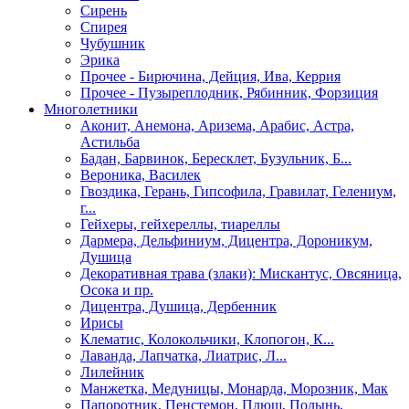
Сирень
Спирея
Чубушник
Эрика
Прочее - Бирючина, Дейция, Ива, Керрия
Прочее - Пузыреплодник, Рябинник, Форзиция
Многолетники
Аконит, Анемона, Аризема, Арабис, Астра,
Астильба
Бадан, Барвинок, Бересклет, Бузульник, Б...
Вероника, Василек
Гвоздика, Герань, Гипсофила, Гравилат, Гелениум,
г...
Гейхеры, гейхереллы, тиареллы
Дармера, Дельфиниум, Дицентра, Дороникум,
Душица
Декоративная трава (злаки): Мискантус, Овсяница,
Осока и пр.
Дицентра, Душица, Дербенник
Ирисы
Клематис, Колокольчики, Клопогон, К...
Лаванда, Лапчатка, Лиатрис, Л...
Лилейник
Манжетка, Медуницы, Монарда, Морозник, Мак
Папоротник, Пенстемон, Плющ, Полынь,