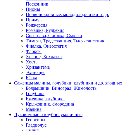
Посконник
Пионы
Почвопокровные: молодило,очитки и др.
Примула
Роджерсия
Ромашка, Рудбекия
Сон трава, Синюха, Смолка
Тимьян, Традесканция, Тысячелистник
Фиалка, Физостегия
Флоксы
Хелоне, Хохлатка
Хосты
Хризантема
Эхинацея
Юкка
Саженцы малины, голубики, клубники и др. ягодных
Боярышник, Виноград, Жимолость
Голубика
Ежевика, клубника
Крыжовник, смородина
Малина
Луковичные и клубнелуковичные
Георгины
Гладиолус
Лилия