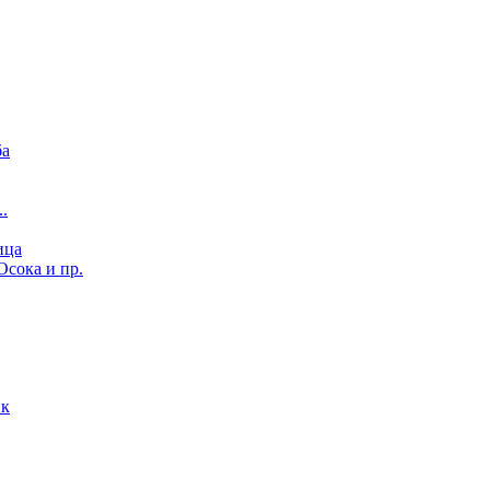
ба
..
ица
Осока и пр.
ик