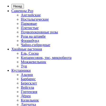
Назад
Саженцы Роз
Английские
Ностальгические
Парковые
Плетистые
Почвопокровные розы
Роза на штамбе
Флорибунд
Чайно-гибридные
Хвойные растения
Ель, Сосна
Кипарисовик, тис, микробиота
Можжевельник
Туи
Кустарники
Азалии
Барбарис
Бересклет
Вейгела
Гортензия
Дёрен
Кизильник
Лапчатка