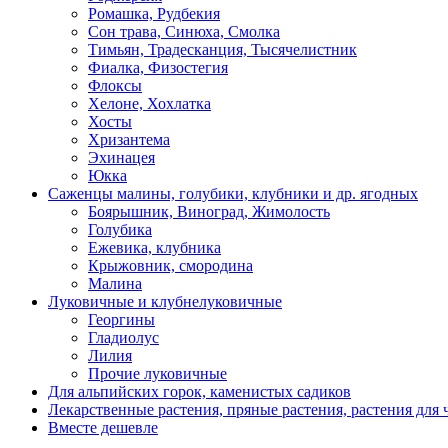
Ромашка, Рудбекия
Сон трава, Синюха, Смолка
Тимьян, Традесканция, Тысячелистник
Фиалка, Физостегия
Флоксы
Хелоне, Хохлатка
Хосты
Хризантема
Эхинацея
Юкка
Саженцы малины, голубики, клубники и др. ягодных
Боярышник, Виноград, Жимолость
Голубика
Ежевика, клубника
Крыжовник, смородина
Малина
Луковичные и клубнелуковичные
Георгины
Гладиолус
Лилия
Прочие луковичные
Для альпийских горок, каменистых садиков
Лекарственные растения, пряные растения, растения для 
Вместе дешевле