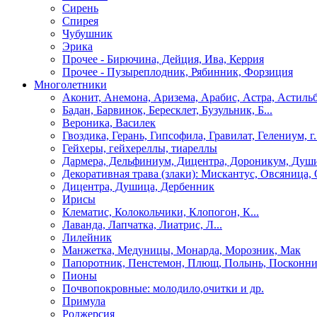
Сирень
Спирея
Чубушник
Эрика
Прочее - Бирючина, Дейция, Ива, Керрия
Прочее - Пузыреплодник, Рябинник, Форзиция
Многолетники
Аконит, Анемона, Аризема, Арабис, Астра, Астиль
Бадан, Барвинок, Бересклет, Бузульник, Б...
Вероника, Василек
Гвоздика, Герань, Гипсофила, Гравилат, Гелениум, г.
Гейхеры, гейхереллы, тиареллы
Дармера, Дельфиниум, Дицентра, Дороникум, Душ
Декоративная трава (злаки): Мискантус, Овсяница, 
Дицентра, Душица, Дербенник
Ирисы
Клематис, Колокольчики, Клопогон, К...
Лаванда, Лапчатка, Лиатрис, Л...
Лилейник
Манжетка, Медуницы, Монарда, Морозник, Мак
Папоротник, Пенстемон, Плющ, Полынь, Посконн
Пионы
Почвопокровные: молодило,очитки и др.
Примула
Роджерсия