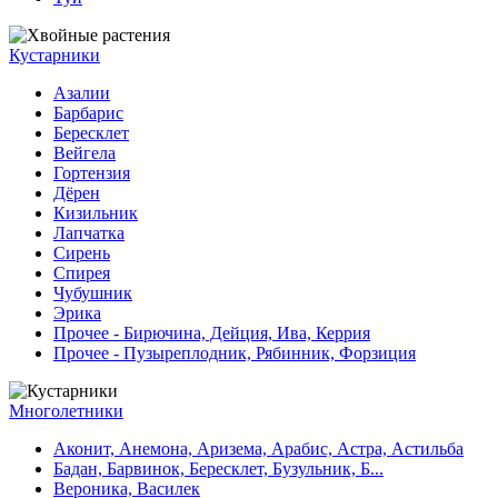
Кустарники
Азалии
Барбарис
Бересклет
Вейгела
Гортензия
Дёрен
Кизильник
Лапчатка
Сирень
Спирея
Чубушник
Эрика
Прочее - Бирючина, Дейция, Ива, Керрия
Прочее - Пузыреплодник, Рябинник, Форзиция
Многолетники
Аконит, Анемона, Аризема, Арабис, Астра, Астильба
Бадан, Барвинок, Бересклет, Бузульник, Б...
Вероника, Василек