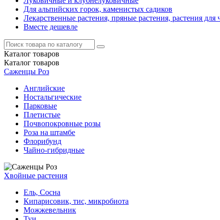
Луковичные и клубнелуковичные
Для альпийских горок, каменистых садиков
Лекарственные растения, пряные растения, растения для 
Вместе дешевле
Каталог
товаров
Каталог
товаров
Саженцы Роз
Английские
Ностальгические
Парковые
Плетистые
Почвопокровные розы
Роза на штамбе
Флорибунд
Чайно-гибридные
Хвойные растения
Ель, Сосна
Кипарисовик, тис, микробиота
Можжевельник
Туи