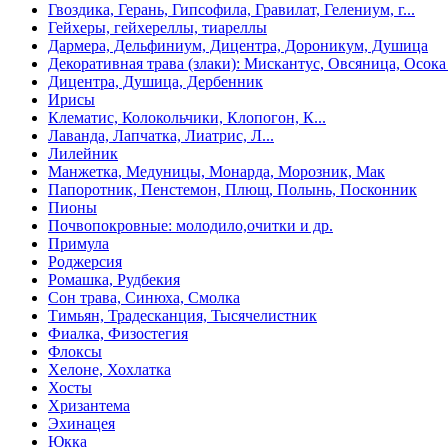
Гвоздика, Герань, Гипсофила, Гравилат, Гелениум, г...
Гейхеры, гейхереллы, тиареллы
Дармера, Дельфиниум, Дицентра, Дороникум, Душица
Декоративная трава (злаки): Мискантус, Овсяница, Осока 
Дицентра, Душица, Дербенник
Ирисы
Клематис, Колокольчики, Клопогон, К...
Лаванда, Лапчатка, Лиатрис, Л...
Лилейник
Манжетка, Медуницы, Монарда, Морозник, Мак
Папоротник, Пенстемон, Плющ, Полынь, Посконник
Пионы
Почвопокровные: молодило,очитки и др.
Примула
Роджерсия
Ромашка, Рудбекия
Сон трава, Синюха, Смолка
Тимьян, Традесканция, Тысячелистник
Фиалка, Физостегия
Флоксы
Хелоне, Хохлатка
Хосты
Хризантема
Эхинацея
Юкка