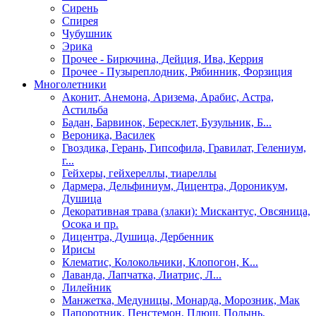
Сирень
Спирея
Чубушник
Эрика
Прочее - Бирючина, Дейция, Ива, Керрия
Прочее - Пузыреплодник, Рябинник, Форзиция
Многолетники
Аконит, Анемона, Аризема, Арабис, Астра,
Астильба
Бадан, Барвинок, Бересклет, Бузульник, Б...
Вероника, Василек
Гвоздика, Герань, Гипсофила, Гравилат, Гелениум,
г...
Гейхеры, гейхереллы, тиареллы
Дармера, Дельфиниум, Дицентра, Дороникум,
Душица
Декоративная трава (злаки): Мискантус, Овсяница,
Осока и пр.
Дицентра, Душица, Дербенник
Ирисы
Клематис, Колокольчики, Клопогон, К...
Лаванда, Лапчатка, Лиатрис, Л...
Лилейник
Манжетка, Медуницы, Монарда, Морозник, Мак
Папоротник, Пенстемон, Плющ, Полынь,