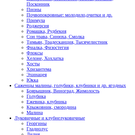
Посконник
Пионы
Почвопокровные: молодило,очитки и др.
Примула
Роджерсия
Ромашка, Рудбекия
Сон трава, Синюха, Смолка
Тимьян, Традесканция, Тысячелистник
Фиалка, Физостегия
Флоксы
Хелоне, Хохлатка
Хосты
Хризантема
Эхинацея
Юкка
Саженцы малины, голубики, клубники и др. ягодных
Боярышник, Виноград, Жимолость
Голубика
Ежевика, клубника
Крыжовник, смородина
Малина
Луковичные и клубнелуковичные
Георгины
Гладиолус
Лилия