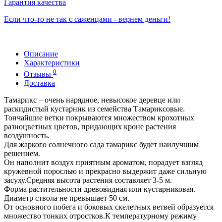
Гарантия качества
Если что-то не так с саженцами - вернем деньги!
Описание
Характеристики
0
Отзывы
Доставка
Тамарикс – очень нарядное, невысокое деревце или
раскидистый кустарник из семейства Тамариксовые.
Тончайшие ветки покрываются множеством крохотных
разноцветных цветов, придающих кроне растения
воздушность.
Для жаркого солнечного сада тамарикс будет наилучшим
решением.
Он наполнит воздух приятным ароматом, порадует взгляд
кружевной порослью и прекрасно выдержит даже сильную
засуху.Средняя высота растения составляет 3-5 м.
Форма растительности древовидная или кустарниковая.
Диаметр ствола не превышает 50 см.
От основного побега и боковых скелетных ветвей образуется
множество тонких отростков.К температурному режиму