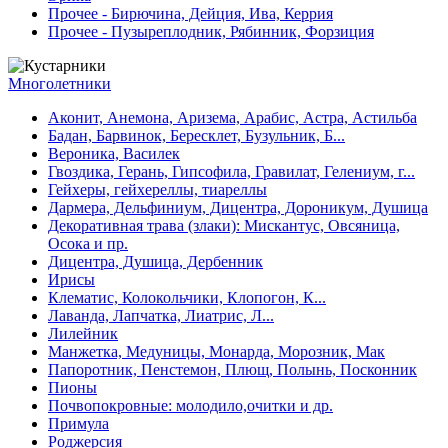
Прочее - Бирючина, Дейция, Ива, Керрия
Прочее - Пузыреплодник, Рябинник, Форзиция
Многолетники
Аконит, Анемона, Аризема, Арабис, Астра, Астильба
Бадан, Барвинок, Бересклет, Бузульник, Б...
Вероника, Василек
Гвоздика, Герань, Гипсофила, Гравилат, Гелениум, г...
Гейхеры, гейхереллы, тиареллы
Дармера, Дельфиниум, Дицентра, Дороникум, Душица
Декоративная трава (злаки): Мискантус, Овсяница,
Осока и пр.
Дицентра, Душица, Дербенник
Ирисы
Клематис, Колокольчики, Клопогон, К...
Лаванда, Лапчатка, Лиатрис, Л...
Лилейник
Манжетка, Медуницы, Монарда, Морозник, Мак
Папоротник, Пенстемон, Плющ, Полынь, Посконник
Пионы
Почвопокровные: молодило,очитки и др.
Примула
Роджерсия