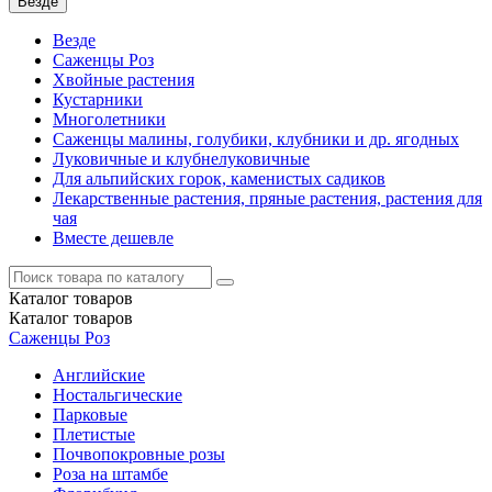
Везде
Везде
Саженцы Роз
Хвойные растения
Кустарники
Многолетники
Саженцы малины, голубики, клубники и др. ягодных
Луковичные и клубнелуковичные
Для альпийских горок, каменистых садиков
Лекарственные растения, пряные растения, растения для
чая
Вместе дешевле
Каталог
товаров
Каталог
товаров
Саженцы Роз
Английские
Ностальгические
Парковые
Плетистые
Почвопокровные розы
Роза на штамбе