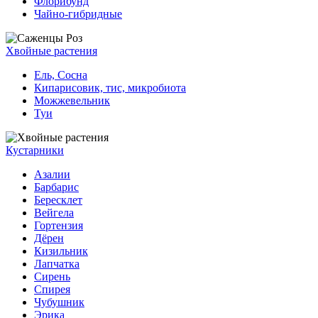
Флорибунд
Чайно-гибридные
Хвойные растения
Ель, Сосна
Кипарисовик, тис, микробиота
Можжевельник
Туи
Кустарники
Азалии
Барбарис
Бересклет
Вейгела
Гортензия
Дёрен
Кизильник
Лапчатка
Сирень
Спирея
Чубушник
Эрика