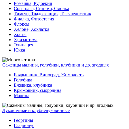
Ромашка, Рудбекия
Сон трава, Синюха, Смолка
Тимьян, Традесканция, Тысячелистник
Фиалка, Физостегия
Флоксы
Хелоне, Хохлатка
Хосты
Хризантема
Эхинацея
Юкка
Саженцы малины, голубики, клубники и др. ягодных
Боярышник, Виноград, Жимолость
Голубика
Ежевика, клубника
Крыжовник, смородина
Малина
Луковичные и клубнелуковичные
Георгины
Гладиолус