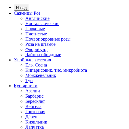
Назад
Саженцы Роз
Английские
Ностальгические
Парковые
Плетистые
Почвопокровные розы
Роза на штамбе
Флорибунд
Чайно-гибридные
Хвойные растения
Ель, Сосна
Кипарисовик, тис, микробиота
Можжевельник
Туи
Кустарники
Азалии
Барбарис
Бересклет
Вейгела
Гортензия
Дёрен
Кизильник
Лапчатка