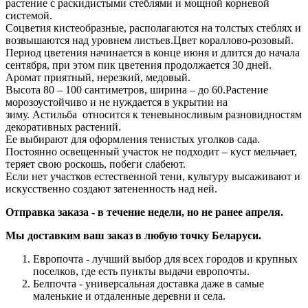
растение с раскидистыми стеблями и мощной корневой
системой.
Соцветия кистеобразные, располагаются на толстых стеблях и
возвышаются над уровнем листьев.Цвет кораллово-розовый.
Период цветения начинается в конце июня и длится до начала
сентября, при этом пик цветения продолжается 30 дней.
Аромат приятный, нерезкий, медовый.
Высота 80 – 100 сантиметров, ширина – до 60.Растение
морозоустойчиво и не нуждается в укрытии на
зиму. Астильба относится к теневыносливым разновидностям
декоративных растений.
Ее выбирают для оформления тенистых уголков сада.
Постоянно освещенный участок не подходит – куст мельчает,
теряет свою роскошь, побеги слабеют.
Если нет участков естественной тени, культуру высаживают и
искусственно создают затененность над ней.
Отправка заказа - в течение недели, но не ранее апреля.
Мы доставким ваш заказ в любую точку Беларуси.
Европочта - лучший выбор для всех городов и крупных
поселков, где есть пункты выдачи европочты.
Белпочта - универсальная доставка даже в самые
маленькие и отдаленные деревни и села.