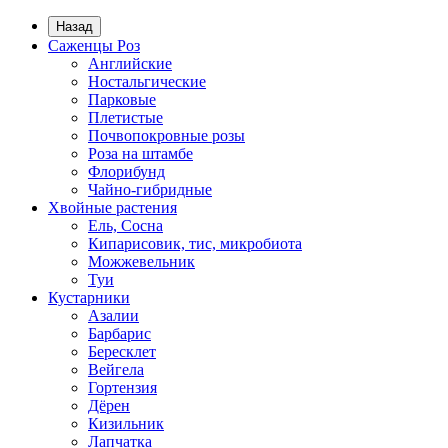
Назад
Саженцы Роз
Английские
Ностальгические
Парковые
Плетистые
Почвопокровные розы
Роза на штамбе
Флорибунд
Чайно-гибридные
Хвойные растения
Ель, Сосна
Кипарисовик, тис, микробиота
Можжевельник
Туи
Кустарники
Азалии
Барбарис
Бересклет
Вейгела
Гортензия
Дёрен
Кизильник
Лапчатка