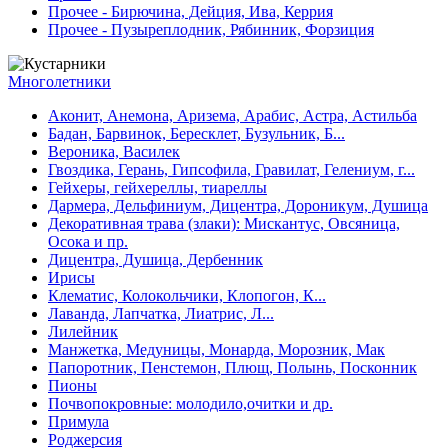
Прочее - Бирючина, Дейция, Ива, Керрия
Прочее - Пузыреплодник, Рябинник, Форзиция
Многолетники
Аконит, Анемона, Аризема, Арабис, Астра, Астильба
Бадан, Барвинок, Бересклет, Бузульник, Б...
Вероника, Василек
Гвоздика, Герань, Гипсофила, Гравилат, Гелениум, г...
Гейхеры, гейхереллы, тиареллы
Дармера, Дельфиниум, Дицентра, Дороникум, Душица
Декоративная трава (злаки): Мискантус, Овсяница,
Осока и пр.
Дицентра, Душица, Дербенник
Ирисы
Клематис, Колокольчики, Клопогон, К...
Лаванда, Лапчатка, Лиатрис, Л...
Лилейник
Манжетка, Медуницы, Монарда, Морозник, Мак
Папоротник, Пенстемон, Плющ, Полынь, Посконник
Пионы
Почвопокровные: молодило,очитки и др.
Примула
Роджерсия