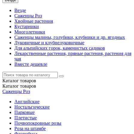
Везде
Саженцы Роз
Хвойные растения
Кустарники
Многолетники
Саженцы малины, голубики, клубники и др. ягодных
Луковичные и клубнелуковичные
Для альпийских горок, каменистых садиков
Лекарственные растения, пряные растения, растения для
чая
Вместе дешевле
Каталог
товаров
Каталог
товаров
Саженцы Роз
Английские
Ностальгические
Парковые
Плетистые
Почвопокровные розы
Роза на штамбе
Флорибунд