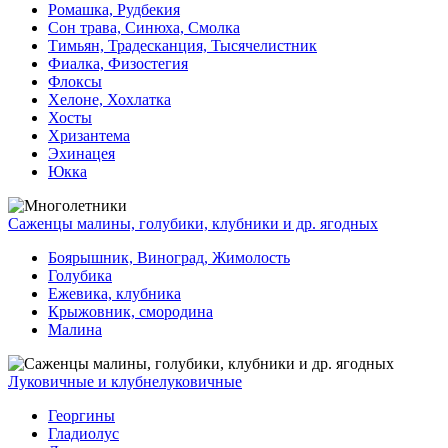
Ромашка, Рудбекия
Сон трава, Синюха, Смолка
Тимьян, Традесканция, Тысячелистник
Фиалка, Физостегия
Флоксы
Хелоне, Хохлатка
Хосты
Хризантема
Эхинацея
Юкка
Саженцы малины, голубики, клубники и др. ягодных
Боярышник, Виноград, Жимолость
Голубика
Ежевика, клубника
Крыжовник, смородина
Малина
Луковичные и клубнелуковичные
Георгины
Гладиолус