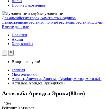
Лилия
Прочие луковичные
Для альпийских горок, каменистых садиков
Лекарственные растения, пряные растения, растения для чая
Вместе дешевле
Новинки
Акции
Хочу кэшбек
0
0
В корзине пусто!
Главная
Многолетники
Аконит, Анемона, Аризема, Арабис, Астра, Астильба
Астильба Арендса Эрика(80см)
Астильба Арендса Эрика(80см)
–10%
Рейтинг:
0 отзывов