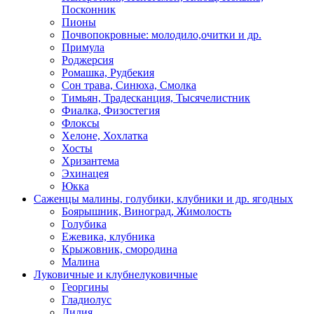
Посконник
Пионы
Почвопокровные: молодило,очитки и др.
Примула
Роджерсия
Ромашка, Рудбекия
Сон трава, Синюха, Смолка
Тимьян, Традесканция, Тысячелистник
Фиалка, Физостегия
Флоксы
Хелоне, Хохлатка
Хосты
Хризантема
Эхинацея
Юкка
Саженцы малины, голубики, клубники и др. ягодных
Боярышник, Виноград, Жимолость
Голубика
Ежевика, клубника
Крыжовник, смородина
Малина
Луковичные и клубнелуковичные
Георгины
Гладиолус
Лилия