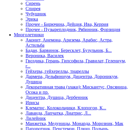
Сирень
Спирея
Чубушник
Эрика
Прочее - Бирючина, Дейция, Ива, Керрия
Прочее - Пузыреплодник, Рябинник, Форзиция
Многолетники
Аконит, Анемона, Аризема, Арабис, Астра,
Астильба
Бадан, Барвинок, Бересклет, Бузульник, Б...
Вероника, Василек
Гвоздика, Герань, Гипсофила, Гравилат, Гелениум,
г...
Гейхеры, гейхереллы, тиареллы
Дармера, Дельфиниум, Дицентра, Дороникум,
Душица
Декоративная трава (злаки): Мискантус, Овсяница,
Осока и пр.
Дицентра, Душица, Дербенник
Ирисы
Клематис, Колокольчики, Клопогон, К...
Лаванда, Лапчатка, Лиатрис, Л...
Лилейник
Манжетка, Медуницы, Монарда, Морозник, Мак
Папоротник, Пенстемон, Плющ, Полынь,