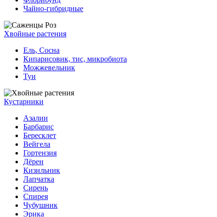
Чайно-гибридные
Хвойные растения
Ель, Сосна
Кипарисовик, тис, микробиота
Можжевельник
Туи
Кустарники
Азалии
Барбарис
Бересклет
Вейгела
Гортензия
Дёрен
Кизильник
Лапчатка
Сирень
Спирея
Чубушник
Эрика