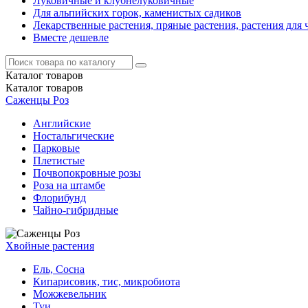
Луковичные и клубнелуковичные
Для альпийских горок, каменистых садиков
Лекарственные растения, пряные растения, растения для 
Вместе дешевле
Каталог
товаров
Каталог
товаров
Саженцы Роз
Английские
Ностальгические
Парковые
Плетистые
Почвопокровные розы
Роза на штамбе
Флорибунд
Чайно-гибридные
Хвойные растения
Ель, Сосна
Кипарисовик, тис, микробиота
Можжевельник
Туи