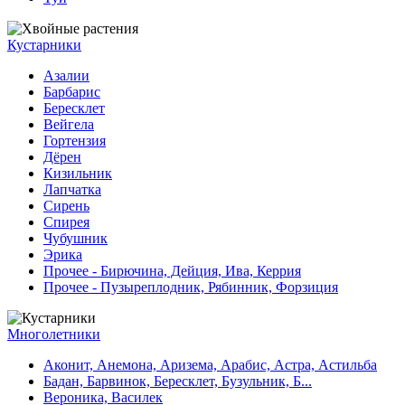
Кустарники
Азалии
Барбарис
Бересклет
Вейгела
Гортензия
Дёрен
Кизильник
Лапчатка
Сирень
Спирея
Чубушник
Эрика
Прочее - Бирючина, Дейция, Ива, Керрия
Прочее - Пузыреплодник, Рябинник, Форзиция
Многолетники
Аконит, Анемона, Аризема, Арабис, Астра, Астильба
Бадан, Барвинок, Бересклет, Бузульник, Б...
Вероника, Василек