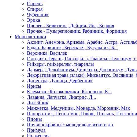
Сирень
Спирея
Чубушник
Эрика
Прочее - Бирючина, Дейция, Ива, Керрия
Прочее - Пузыреплодник, Рябинник, Форзиция
Многолетники
Аконит, Анемона, Аризема, Арабис, Астра, Астиль
Бадан, Барвинок, Бересклет, Бузульник, Б...
Вероника, Василек
Гвоздика, Герань, Гипсофила, Гравилат, Гелениум, г.
Гейхеры, гейхереллы, тиареллы
Дармера, Дельфиниум, Дицентра, Дороникум, Душ
Декоративная трава (злаки): Мискантус, Овсяница, 
Дицентра, Душица, Дербенник
Ирисы
Клематис, Колокольчики, Клопогон, К...
Лаванда, Лапчатка, Лиатрис, Л...
Лилейник
Манжетка, Медуницы, Монарда, Морозник, Мак
Папоротник, Пенстемон, Плющ, Полынь, Посконн
Пионы
Почвопокровные: молодило,очитки и др.
Примула
Роджерсия