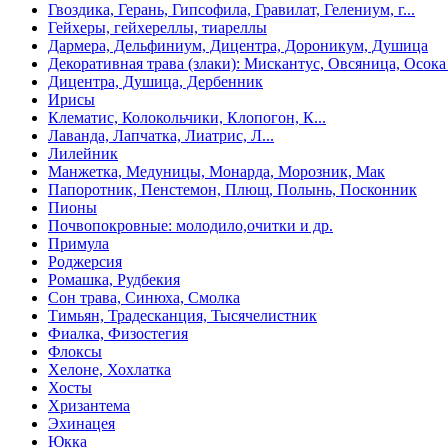
Гвоздика, Герань, Гипсофила, Гравилат, Гелениум, г...
Гейхеры, гейхереллы, тиареллы
Дармера, Дельфиниум, Дицентра, Дороникум, Душица
Декоративная трава (злаки): Мискантус, Овсяница, Осока 
Дицентра, Душица, Дербенник
Ирисы
Клематис, Колокольчики, Клопогон, К...
Лаванда, Лапчатка, Лиатрис, Л...
Лилейник
Манжетка, Медуницы, Монарда, Морозник, Мак
Папоротник, Пенстемон, Плющ, Полынь, Посконник
Пионы
Почвопокровные: молодило,очитки и др.
Примула
Роджерсия
Ромашка, Рудбекия
Сон трава, Синюха, Смолка
Тимьян, Традесканция, Тысячелистник
Фиалка, Физостегия
Флоксы
Хелоне, Хохлатка
Хосты
Хризантема
Эхинацея
Юкка