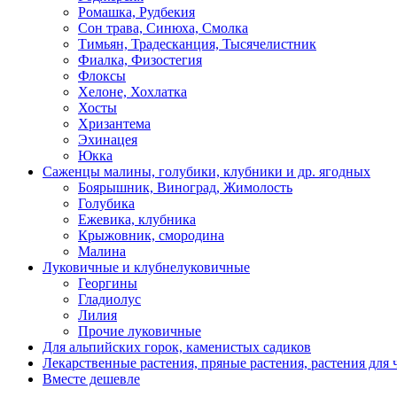
Ромашка, Рудбекия
Сон трава, Синюха, Смолка
Тимьян, Традесканция, Тысячелистник
Фиалка, Физостегия
Флоксы
Хелоне, Хохлатка
Хосты
Хризантема
Эхинацея
Юкка
Саженцы малины, голубики, клубники и др. ягодных
Боярышник, Виноград, Жимолость
Голубика
Ежевика, клубника
Крыжовник, смородина
Малина
Луковичные и клубнелуковичные
Георгины
Гладиолус
Лилия
Прочие луковичные
Для альпийских горок, каменистых садиков
Лекарственные растения, пряные растения, растения для 
Вместе дешевле