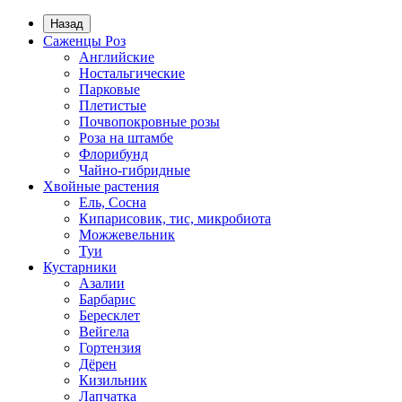
Назад
Саженцы Роз
Английские
Ностальгические
Парковые
Плетистые
Почвопокровные розы
Роза на штамбе
Флорибунд
Чайно-гибридные
Хвойные растения
Ель, Сосна
Кипарисовик, тис, микробиота
Можжевельник
Туи
Кустарники
Азалии
Барбарис
Бересклет
Вейгела
Гортензия
Дёрен
Кизильник
Лапчатка