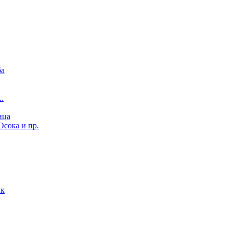
ба
..
ица
Осока и пр.
ик