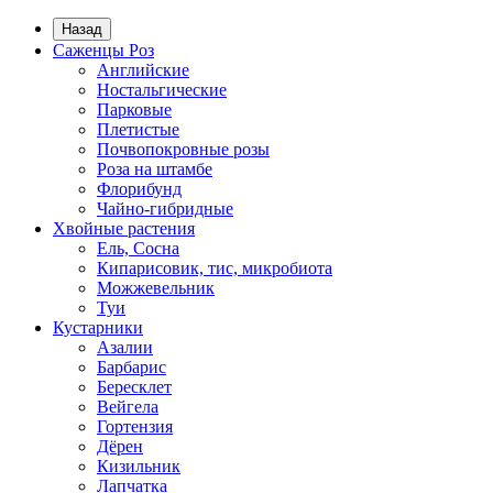
Назад
Саженцы Роз
Английские
Ностальгические
Парковые
Плетистые
Почвопокровные розы
Роза на штамбе
Флорибунд
Чайно-гибридные
Хвойные растения
Ель, Сосна
Кипарисовик, тис, микробиота
Можжевельник
Туи
Кустарники
Азалии
Барбарис
Бересклет
Вейгела
Гортензия
Дёрен
Кизильник
Лапчатка