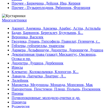
Прочее - Бирючина, Дейция, Ива, Керрия
Прочее - Пузыреплодник, Рябинник, Форзиция
Многолетники
Аконит, Анемона, Аризема, Арабис, Астра, Астильба
Бадан, Барвинок, Бересклет, Бузульник, Б...
Вероника, Василек
Гвоздика, Герань, Гипсофила, Гравилат, Гелениум, г...
Гейхеры, гейхереллы, тиареллы
Дармера, Дельфиниум, Дицентра, Дороникум, Душица
Декоративная трава (злаки): Мискантус, Овсяница,
Осока и пр.
Дицентра, Душица, Дербенник
Ирисы
Клематис, Колокольчики, Клопогон, К...
Лаванда, Лапчатка, Лиатрис, Л...
Лилейник
Манжетка, Медуницы, Монарда, Морозник, Мак
Папоротник, Пенстемон, Плющ, Полынь, Посконник
Пионы
Почвопокровные: молодило,очитки и др.
Примула
Роджерсия