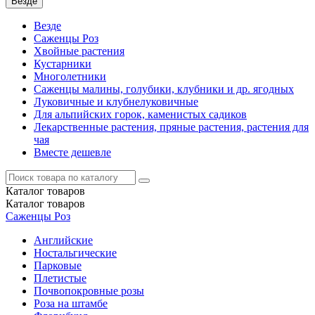
Везде
Везде
Саженцы Роз
Хвойные растения
Кустарники
Многолетники
Саженцы малины, голубики, клубники и др. ягодных
Луковичные и клубнелуковичные
Для альпийских горок, каменистых садиков
Лекарственные растения, пряные растения, растения для
чая
Вместе дешевле
Каталог
товаров
Каталог
товаров
Саженцы Роз
Английские
Ностальгические
Парковые
Плетистые
Почвопокровные розы
Роза на штамбе