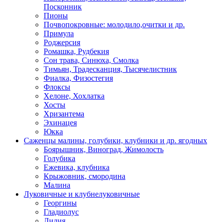
Посконник
Пионы
Почвопокровные: молодило,очитки и др.
Примула
Роджерсия
Ромашка, Рудбекия
Сон трава, Синюха, Смолка
Тимьян, Традесканция, Тысячелистник
Фиалка, Физостегия
Флоксы
Хелоне, Хохлатка
Хосты
Хризантема
Эхинацея
Юкка
Саженцы малины, голубики, клубники и др. ягодных
Боярышник, Виноград, Жимолость
Голубика
Ежевика, клубника
Крыжовник, смородина
Малина
Луковичные и клубнелуковичные
Георгины
Гладиолус
Лилия