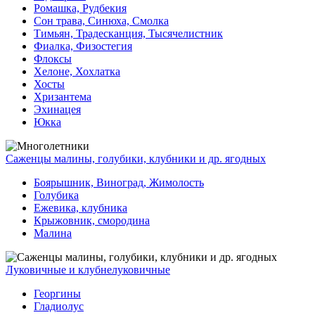
Ромашка, Рудбекия
Сон трава, Синюха, Смолка
Тимьян, Традесканция, Тысячелистник
Фиалка, Физостегия
Флоксы
Хелоне, Хохлатка
Хосты
Хризантема
Эхинацея
Юкка
Саженцы малины, голубики, клубники и др. ягодных
Боярышник, Виноград, Жимолость
Голубика
Ежевика, клубника
Крыжовник, смородина
Малина
Луковичные и клубнелуковичные
Георгины
Гладиолус