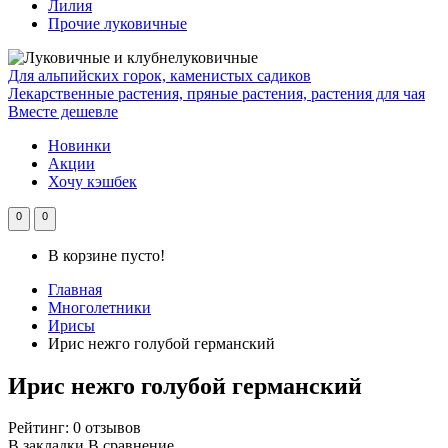
Лилия
Прочие луковичные
Для альпийских горок, каменистых садиков
Лекарственные растения, пряные растения, растения для чая
Вместе дешевле
Новинки
Акции
Хочу кэшбек
0
0
В корзине пусто!
Главная
Многолетники
Ирисы
Ирис нежго голубой германский
Ирис нежго голубой германский
Рейтинг:
0 отзывов
В закладки
В сравнение