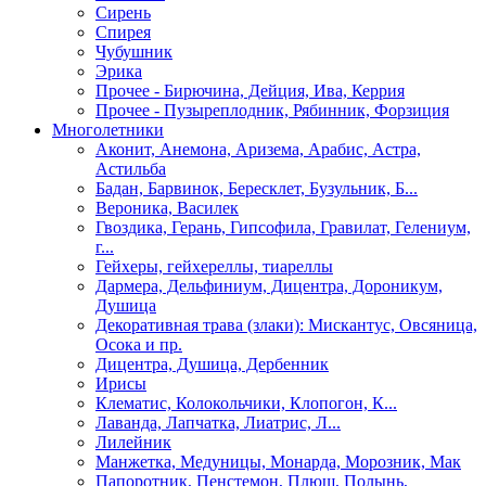
Сирень
Спирея
Чубушник
Эрика
Прочее - Бирючина, Дейция, Ива, Керрия
Прочее - Пузыреплодник, Рябинник, Форзиция
Многолетники
Аконит, Анемона, Аризема, Арабис, Астра,
Астильба
Бадан, Барвинок, Бересклет, Бузульник, Б...
Вероника, Василек
Гвоздика, Герань, Гипсофила, Гравилат, Гелениум,
г...
Гейхеры, гейхереллы, тиареллы
Дармера, Дельфиниум, Дицентра, Дороникум,
Душица
Декоративная трава (злаки): Мискантус, Овсяница,
Осока и пр.
Дицентра, Душица, Дербенник
Ирисы
Клематис, Колокольчики, Клопогон, К...
Лаванда, Лапчатка, Лиатрис, Л...
Лилейник
Манжетка, Медуницы, Монарда, Морозник, Мак
Папоротник, Пенстемон, Плющ, Полынь,