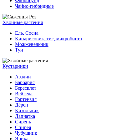
Флорибунд
Чайно-гибридные
Хвойные растения
Ель, Сосна
Кипарисовик, тис, микробиота
Можжевельник
Туи
Кустарники
Азалии
Барбарис
Бересклет
Вейгела
Гортензия
Дёрен
Кизильник
Лапчатка
Сирень
Спирея
Чубушник
Эрика