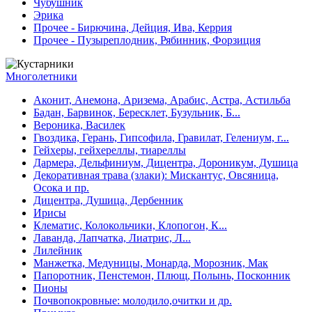
Чубушник
Эрика
Прочее - Бирючина, Дейция, Ива, Керрия
Прочее - Пузыреплодник, Рябинник, Форзиция
Многолетники
Аконит, Анемона, Аризема, Арабис, Астра, Астильба
Бадан, Барвинок, Бересклет, Бузульник, Б...
Вероника, Василек
Гвоздика, Герань, Гипсофила, Гравилат, Гелениум, г...
Гейхеры, гейхереллы, тиареллы
Дармера, Дельфиниум, Дицентра, Дороникум, Душица
Декоративная трава (злаки): Мискантус, Овсяница,
Осока и пр.
Дицентра, Душица, Дербенник
Ирисы
Клематис, Колокольчики, Клопогон, К...
Лаванда, Лапчатка, Лиатрис, Л...
Лилейник
Манжетка, Медуницы, Монарда, Морозник, Мак
Папоротник, Пенстемон, Плющ, Полынь, Посконник
Пионы
Почвопокровные: молодило,очитки и др.