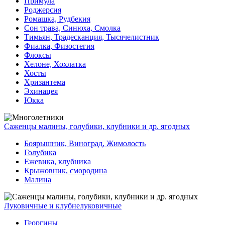
Примула
Роджерсия
Ромашка, Рудбекия
Сон трава, Синюха, Смолка
Тимьян, Традесканция, Тысячелистник
Фиалка, Физостегия
Флоксы
Хелоне, Хохлатка
Хосты
Хризантема
Эхинацея
Юкка
Саженцы малины, голубики, клубники и др. ягодных
Боярышник, Виноград, Жимолость
Голубика
Ежевика, клубника
Крыжовник, смородина
Малина
Луковичные и клубнелуковичные
Георгины