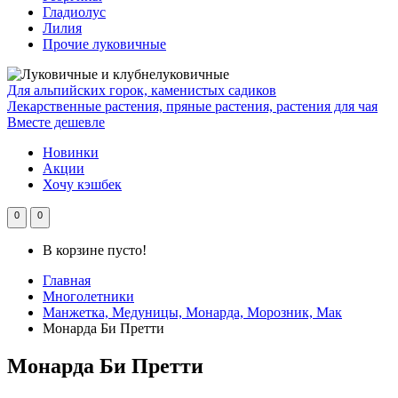
Гладиолус
Лилия
Прочие луковичные
Для альпийских горок, каменистых садиков
Лекарственные растения, пряные растения, растения для чая
Вместе дешевле
Новинки
Акции
Хочу кэшбек
0
0
В корзине пусто!
Главная
Многолетники
Манжетка, Медуницы, Монарда, Морозник, Мак
Монарда Би Претти
Монарда Би Претти