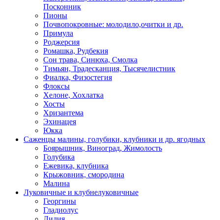
Посконник
Пионы
Почвопокровные: молодило,очитки и др.
Примула
Роджерсия
Ромашка, Рудбекия
Сон трава, Синюха, Смолка
Тимьян, Традесканция, Тысячелистник
Фиалка, Физостегия
Флоксы
Хелоне, Хохлатка
Хосты
Хризантема
Эхинацея
Юкка
Саженцы малины, голубики, клубники и др. ягодных
Боярышник, Виноград, Жимолость
Голубика
Ежевика, клубника
Крыжовник, смородина
Малина
Луковичные и клубнелуковичные
Георгины
Гладиолус
Лилия