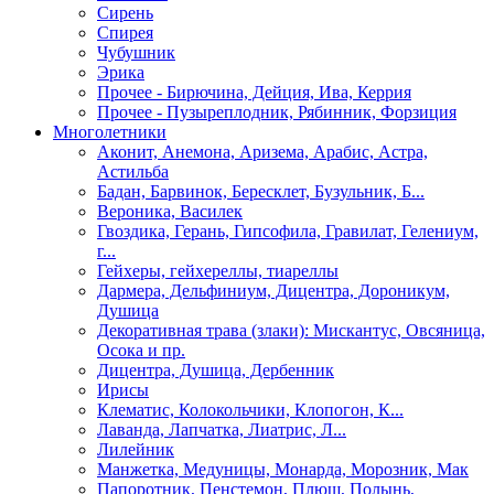
Сирень
Спирея
Чубушник
Эрика
Прочее - Бирючина, Дейция, Ива, Керрия
Прочее - Пузыреплодник, Рябинник, Форзиция
Многолетники
Аконит, Анемона, Аризема, Арабис, Астра,
Астильба
Бадан, Барвинок, Бересклет, Бузульник, Б...
Вероника, Василек
Гвоздика, Герань, Гипсофила, Гравилат, Гелениум,
г...
Гейхеры, гейхереллы, тиареллы
Дармера, Дельфиниум, Дицентра, Дороникум,
Душица
Декоративная трава (злаки): Мискантус, Овсяница,
Осока и пр.
Дицентра, Душица, Дербенник
Ирисы
Клематис, Колокольчики, Клопогон, К...
Лаванда, Лапчатка, Лиатрис, Л...
Лилейник
Манжетка, Медуницы, Монарда, Морозник, Мак
Папоротник, Пенстемон, Плющ, Полынь,