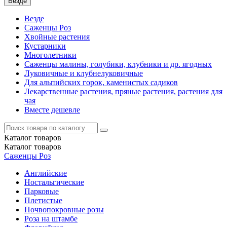
Везде
Везде
Саженцы Роз
Хвойные растения
Кустарники
Многолетники
Саженцы малины, голубики, клубники и др. ягодных
Луковичные и клубнелуковичные
Для альпийских горок, каменистых садиков
Лекарственные растения, пряные растения, растения для
чая
Вместе дешевле
Каталог
товаров
Каталог
товаров
Саженцы Роз
Английские
Ностальгические
Парковые
Плетистые
Почвопокровные розы
Роза на штамбе