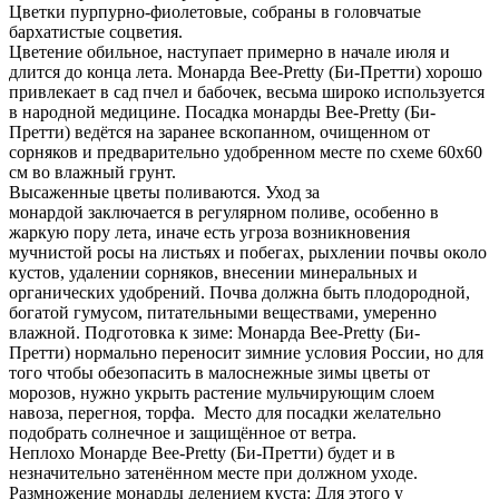
Цветки пурпурно-фиолетовые, собраны в головчатые
бархатистые соцветия.
Цветение обильное, наступает примерно в начале июля и
длится до конца лета. Монарда Bee-Pretty (Би-Претти) хорошо
привлекает в сад пчел и бабочек, весьма широко используется
в народной медицине. Посадка монарды Bee-Pretty (Би-
Претти) ведётся на заранее вскопанном, очищенном от
сорняков и предварительно удобренном месте по схеме 60х60
см во влажный грунт.
Высаженные цветы поливаются. Уход за
монардой заключается в регулярном поливе, особенно в
жаркую пору лета, иначе есть угроза возникновения
мучнистой росы на листьях и побегах, рыхлении почвы около
кустов, удалении сорняков, внесении минеральных и
органических удобрений. Почва должна быть плодородной,
богатой гумусом, питательными веществами, умеренно
влажной. Подготовка к зиме: Монарда Bee-Pretty (Би-
Претти) нормально переносит зимние условия России, но для
того чтобы обезопасить в малоснежные зимы цветы от
морозов, нужно укрыть растение мульчирующим слоем
навоза, перегноя, торфа. Место для посадки желательно
подобрать солнечное и защищённое от ветра.
Неплохо Монарде Bee-Pretty (Би-Претти) будет и в
незначительно затенённом месте при должном уходе.
Размножение монарды делением куста: Для этого у