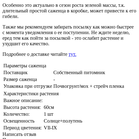
Особенно это актуально в сезон роста зеленой массы, т.к.
длительный простой саженца в коробке, может привести к его
гибели.
Также мы рекомендуем забирать посылку как можно быстрее
с момента уведомления о ее поступении. Не ждите неделю,
еред тем как пойти за посылкой - это ослабит растение и
ухудшит его качество.
Подробнее о доставке читайте
тут.
Параметры саженца
Поставщик
Cобственный питомник
Размер саженца
-
Упаковка при отгрузке
Почвогрунт/мох + стрейч пленка
Характеристики растения
Важное описание:
Выcота растения:
60см
Количeствo:
1 шт
Освещенность
Солнце+полутень
Период цветения:
VIl-IX
Написать отзыв