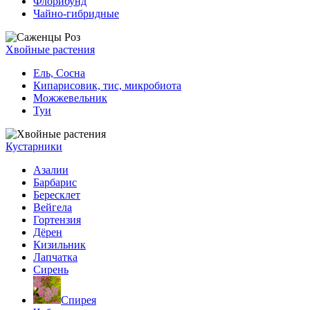
Флорибунд
Чайно-гибридные
Хвойные растения
Ель, Сосна
Кипарисовик, тис, микробиота
Можжевельник
Туи
Кустарники
Азалии
Барбарис
Бересклет
Вейгела
Гортензия
Дёрен
Кизильник
Лапчатка
Сирень
Спирея