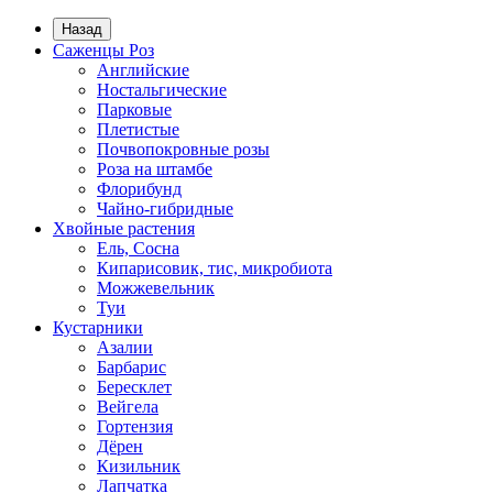
Назад
Саженцы Роз
Английские
Ностальгические
Парковые
Плетистые
Почвопокровные розы
Роза на штамбе
Флорибунд
Чайно-гибридные
Хвойные растения
Ель, Сосна
Кипарисовик, тис, микробиота
Можжевельник
Туи
Кустарники
Азалии
Барбарис
Бересклет
Вейгела
Гортензия
Дёрен
Кизильник
Лапчатка