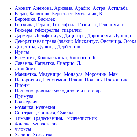
Аконит, Анемона, Аризема, Арабис, Астра, Астильба
Бадан, Барвинок, Бересклет, Бузульник, Б...
Вероника, Василек
Гвоздика, Герань, Гипсофила, Гравилат, Гелениум, г...
Гейхеры, гейхереллы, тиареллы
Дармера, Дельфиниум, Дицентра, Дороникум, Душица
Декоративная трава (злаки): Мискантус, Овсяница, Осока 
Дицентра, Душица, Дербенник
Ирисы
Клематис, Колокольчики, Клопогон, К...
Лаванда, Лапчатка, Лиатрис, Л...
Лилейник
Манжетка, Медуницы, Монарда, Морозник, Мак
Папоротник, Пенстемон, Плющ, Полынь, Посконник
Пионы
Почвопокровные: молодило,очитки и др.
Примула
Роджерсия
Ромашка, Рудбекия
Сон трава, Синюха, Смолка
Тимьян, Традесканция, Тысячелистник
Фиалка, Физостегия
Флоксы
Хелоне, Хохлатка