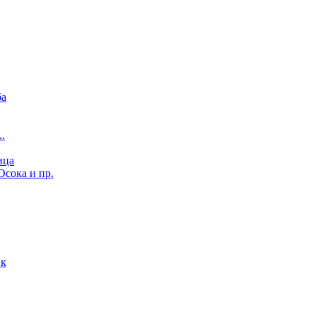
ба
..
ица
Осока и пр.
ик