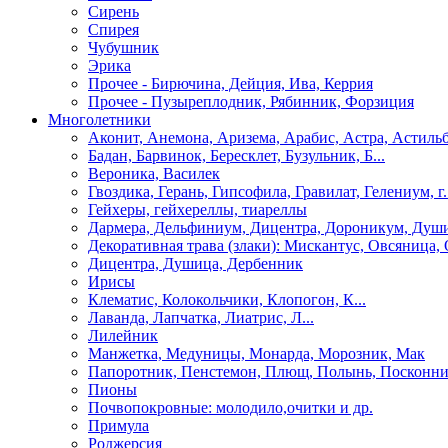
Сирень
Спирея
Чубушник
Эрика
Прочее - Бирючина, Дейция, Ива, Керрия
Прочее - Пузыреплодник, Рябинник, Форзиция
Многолетники
Аконит, Анемона, Аризема, Арабис, Астра, Астиль
Бадан, Барвинок, Бересклет, Бузульник, Б...
Вероника, Василек
Гвоздика, Герань, Гипсофила, Гравилат, Гелениум, г.
Гейхеры, гейхереллы, тиареллы
Дармера, Дельфиниум, Дицентра, Дороникум, Душ
Декоративная трава (злаки): Мискантус, Овсяница, 
Дицентра, Душица, Дербенник
Ирисы
Клематис, Колокольчики, Клопогон, К...
Лаванда, Лапчатка, Лиатрис, Л...
Лилейник
Манжетка, Медуницы, Монарда, Морозник, Мак
Папоротник, Пенстемон, Плющ, Полынь, Посконн
Пионы
Почвопокровные: молодило,очитки и др.
Примула
Роджерсия