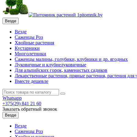
Везде
Везде
Саженцы Роз
Хвойные растения
Кустарники
Многолетники
Саженцы малины, голубики, клубники и др. ягодных
Луковичные и клубнелуковичные
Для альпийских горок, каменистых садиков
Лекарственные растения, пряные растения, растения для 
Вместе дешевле
Whatsapp
+375(29)
841 21 60
Заказать обратный звонок
Везде
Везде
Саженцы Роз
Хвойные растения