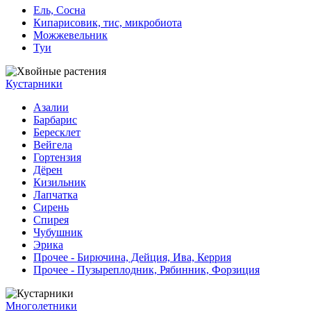
Ель, Сосна
Кипарисовик, тис, микробиота
Можжевельник
Туи
Кустарники
Азалии
Барбарис
Бересклет
Вейгела
Гортензия
Дёрен
Кизильник
Лапчатка
Сирень
Спирея
Чубушник
Эрика
Прочее - Бирючина, Дейция, Ива, Керрия
Прочее - Пузыреплодник, Рябинник, Форзиция
Многолетники