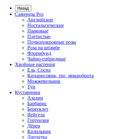
Назад
Саженцы Роз
Английские
Ностальгические
Парковые
Плетистые
Почвопокровные розы
Роза на штамбе
Флорибунд
Чайно-гибридные
Хвойные растения
Ель, Сосна
Кипарисовик, тис, микробиота
Можжевельник
Туи
Кустарники
Азалии
Барбарис
Бересклет
Вейгела
Гортензия
Дёрен
Кизильник
Лапчатка