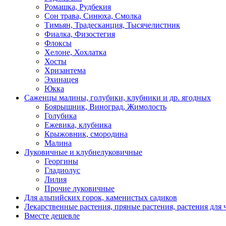
Ромашка, Рудбекия
Сон трава, Синюха, Смолка
Тимьян, Традесканция, Тысячелистник
Фиалка, Физостегия
Флоксы
Хелоне, Хохлатка
Хосты
Хризантема
Эхинацея
Юкка
Саженцы малины, голубики, клубники и др. ягодных
Боярышник, Виноград, Жимолость
Голубика
Ежевика, клубника
Крыжовник, смородина
Малина
Луковичные и клубнелуковичные
Георгины
Гладиолус
Лилия
Прочие луковичные
Для альпийских горок, каменистых садиков
Лекарственные растения, пряные растения, растения для 
Вместе дешевле