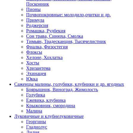
Посконник
Пионы
Почвопокровные: молодило,очитки и др.
Примула
Роджерсия
Ромашка, Рудбекия
Сон трава, Синюха, Смолка
Тимьян, Традесканция, Тысячелистник
Фиалка, Физостегия
Флоксы
Хелоне, Хохлатка
Хосты
Хризантема
Эхинацея
Юкка
Саженцы малины, голубики, клубники и др. ягодных
Боярышник, Виноград, Жимолость
Голубика
Ежевика, клубника
Крыжовник, смородина
Малина
Луковичные и клубнелуковичные
Георгины
Гладиолус
Лилия