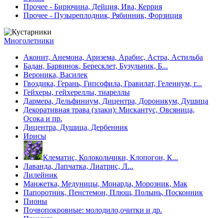
Прочее - Бирючина, Дейция, Ива, Керрия
Прочее - Пузыреплодник, Рябинник, Форзиция
Многолетники
Аконит, Анемона, Аризема, Арабис, Астра, Астильба
Бадан, Барвинок, Бересклет, Бузульник, Б...
Вероника, Василек
Гвоздика, Герань, Гипсофила, Гравилат, Гелениум, г...
Гейхеры, гейхереллы, тиареллы
Дармера, Дельфиниум, Дицентра, Дороникум, Душица
Декоративная трава (злаки): Мискантус, Овсяница,
Осока и пр.
Дицентра, Душица, Дербенник
Ирисы
Клематис, Колокольчики, Клопогон, К...
Лаванда, Лапчатка, Лиатрис, Л...
Лилейник
Манжетка, Медуницы, Монарда, Морозник, Мак
Папоротник, Пенстемон, Плющ, Полынь, Посконник
Пионы
Почвопокровные: молодило,очитки и др.