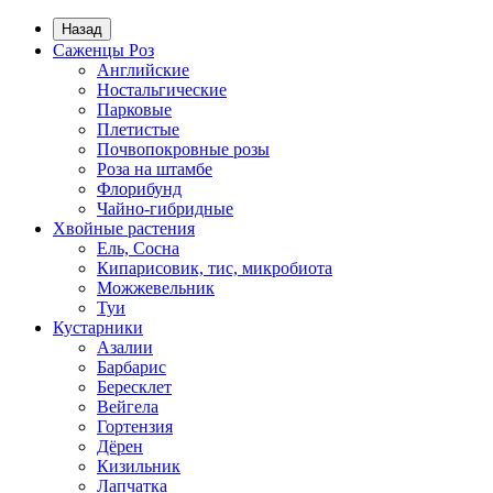
Назад
Саженцы Роз
Английские
Ностальгические
Парковые
Плетистые
Почвопокровные розы
Роза на штамбе
Флорибунд
Чайно-гибридные
Хвойные растения
Ель, Сосна
Кипарисовик, тис, микробиота
Можжевельник
Туи
Кустарники
Азалии
Барбарис
Бересклет
Вейгела
Гортензия
Дёрен
Кизильник
Лапчатка