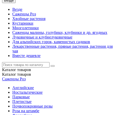
Везде
Везде
Саженцы Роз
Хвойные растения
Кустарники
Многолетники
Саженцы малины, голубики, клубники и др. ягодных
Луковичные и клубнелуковичные
Для альпийских горок, каменистых садиков
Лекарственные растения, пряные растения, растения для
чая
Вместе дешевле
Каталог
товаров
Каталог
товаров
Саженцы Роз
Английские
Ностальгические
Парковые
Плетистые
Почвопокровные розы
Роза на штамбе