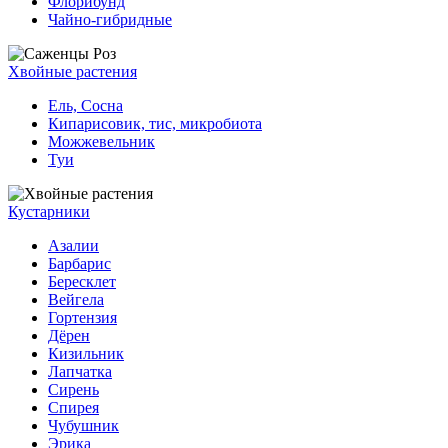
Флорибунд
Чайно-гибридные
Хвойные растения
Ель, Сосна
Кипарисовик, тис, микробиота
Можжевельник
Туи
Кустарники
Азалии
Барбарис
Бересклет
Вейгела
Гортензия
Дёрен
Кизильник
Лапчатка
Сирень
Спирея
Чубушник
Эрика