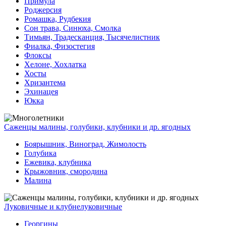
Примула
Роджерсия
Ромашка, Рудбекия
Сон трава, Синюха, Смолка
Тимьян, Традесканция, Тысячелистник
Фиалка, Физостегия
Флоксы
Хелоне, Хохлатка
Хосты
Хризантема
Эхинацея
Юкка
Саженцы малины, голубики, клубники и др. ягодных
Боярышник, Виноград, Жимолость
Голубика
Ежевика, клубника
Крыжовник, смородина
Малина
Луковичные и клубнелуковичные
Георгины