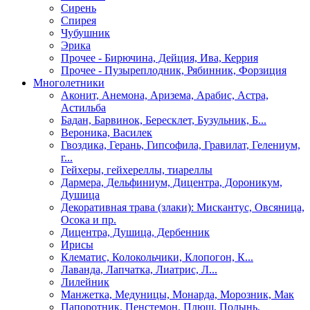
Сирень
Спирея
Чубушник
Эрика
Прочее - Бирючина, Дейция, Ива, Керрия
Прочее - Пузыреплодник, Рябинник, Форзиция
Многолетники
Аконит, Анемона, Аризема, Арабис, Астра,
Астильба
Бадан, Барвинок, Бересклет, Бузульник, Б...
Вероника, Василек
Гвоздика, Герань, Гипсофила, Гравилат, Гелениум,
г...
Гейхеры, гейхереллы, тиареллы
Дармера, Дельфиниум, Дицентра, Дороникум,
Душица
Декоративная трава (злаки): Мискантус, Овсяница,
Осока и пр.
Дицентра, Душица, Дербенник
Ирисы
Клематис, Колокольчики, Клопогон, К...
Лаванда, Лапчатка, Лиатрис, Л...
Лилейник
Манжетка, Медуницы, Монарда, Морозник, Мак
Папоротник, Пенстемон, Плющ, Полынь,