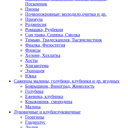
Посконник
Пионы
Почвопокровные: молодило,очитки и др.
Примула
Роджерсия
Ромашка, Рудбекия
Сон трава, Синюха, Смолка
Тимьян, Традесканция, Тысячелистник
Фиалка, Физостегия
Флоксы
Хелоне, Хохлатка
Хосты
Хризантема
Эхинацея
Юкка
Саженцы малины, голубики, клубники и др. ягодных
Боярышник, Виноград, Жимолость
Голубика
Ежевика, клубника
Крыжовник, смородина
Малина
Луковичные и клубнелуковичные
Георгины
Гладиолус
Лилия