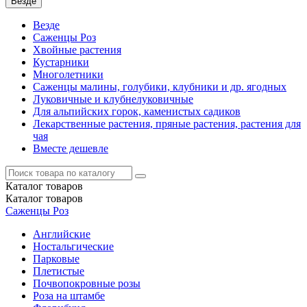
Везде
Везде
Саженцы Роз
Хвойные растения
Кустарники
Многолетники
Саженцы малины, голубики, клубники и др. ягодных
Луковичные и клубнелуковичные
Для альпийских горок, каменистых садиков
Лекарственные растения, пряные растения, растения для
чая
Вместе дешевле
Каталог
товаров
Каталог
товаров
Саженцы Роз
Английские
Ностальгические
Парковые
Плетистые
Почвопокровные розы
Роза на штамбе