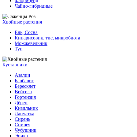
Флорибунд
Чайно-гибридные
Хвойные растения
Ель, Сосна
Кипарисовик, тис, микробиота
Можжевельник
Туи
Кустарники
Азалии
Барбарис
Бересклет
Вейгела
Гортензия
Дёрен
Кизильник
Лапчатка
Сирень
Спирея
Чубушник
Эрика