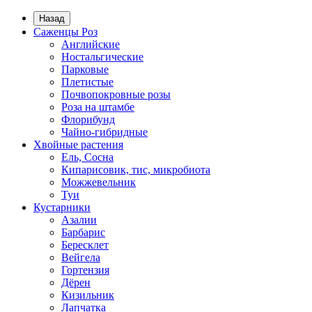
Назад
Саженцы Роз
Английские
Ностальгические
Парковые
Плетистые
Почвопокровные розы
Роза на штамбе
Флорибунд
Чайно-гибридные
Хвойные растения
Ель, Сосна
Кипарисовик, тис, микробиота
Можжевельник
Туи
Кустарники
Азалии
Барбарис
Бересклет
Вейгела
Гортензия
Дёрен
Кизильник
Лапчатка