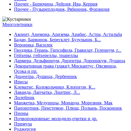
Прочее - Бирючина, Дейция, Ива, Керрия
Прочее - Пузыреплодник, Рябинник, Форзиция
Многолетники
Аконит, Анемона, Аризема, Арабис, Астра, Астильба
Бадан, Барвинок, Бересклет, Бузульник, Б...
Вероника, Василек
Гвоздика, Герань, Гипсофила, Гравилат, Гелениум, г...
Гейхеры, гейхереллы, тиареллы
Дармера, Дельфиниум, Дицентра, Дороникум, Душица
Декоративная трава (злаки): Мискантус, Овсяница,
Осока и пр.
Дицентра, Душица, Дербенник
Ирисы
Клематис, Колокольчики, Клопогон, К...
Лаванда, Лапчатка, Лиатрис, Л...
Лилейник
Манжетка, Медуницы, Монарда, Морозник, Мак
Папоротник, Пенстемон, Плющ, Полынь, Посконник
Пионы
Почвопокровные: молодило,очитки и др.
Примула
Роджерсия