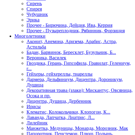
Сирень
Спирея
Чубушник
Эрика
Прочее - Бирючина, Дейция, Ива, Керрия
Прочее - Пузыреплодник, Рябинник, Форзиция
Многолетники
Аконит, Анемона, Аризема, Арабис, Астра,
Астильба
Бадан, Барвинок, Бересклет, Бузульник, Б...
Вероника, Василек
Гвоздика, Герань, Гипсофила, Гравилат, Гелениум,
г...
Гейхеры, гейхереллы, тиареллы
Дармера, Дельфиниум, Дицентра, Дороникум,
Душица
Декоративная трава (злаки): Мискантус, Овсяница,
Осока и пр.
Дицентра, Душица, Дербенник
Ирисы
Клематис, Колокольчики, Клопогон, К...
Лаванда, Лапчатка, Лиатрис, Л...
Лилейник
Манжетка, Медуницы, Монарда, Морозник, Мак
Папоротник, Пенстемон, Плющ, Полынь,