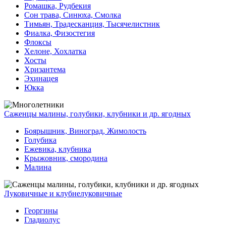
Ромашка, Рудбекия
Сон трава, Синюха, Смолка
Тимьян, Традесканция, Тысячелистник
Фиалка, Физостегия
Флоксы
Хелоне, Хохлатка
Хосты
Хризантема
Эхинацея
Юкка
Саженцы малины, голубики, клубники и др. ягодных
Боярышник, Виноград, Жимолость
Голубика
Ежевика, клубника
Крыжовник, смородина
Малина
Луковичные и клубнелуковичные
Георгины
Гладиолус